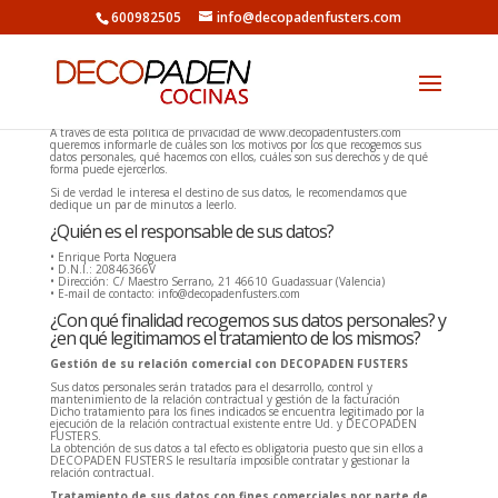
600982505
info@decopadenfusters.com
A través de esta política de privacidad de www.decopadenfusters.com
queremos informarle de cuáles son los motivos por los que recogemos sus
datos personales, qué hacemos con ellos, cuáles son sus derechos y de qué
forma puede ejercerlos.
Si de verdad le interesa el destino de sus datos, le recomendamos que
dedique un par de minutos a leerlo.
¿Quién es el responsable de sus datos?
• Enrique Porta Noguera
• D.N.I.: 20846366V
• Dirección: C/ Maestro Serrano, 21 46610 Guadassuar (Valencia)
• E-mail de contacto: info@decopadenfusters.com
¿Con qué finalidad recogemos sus datos personales? y
¿en qué legitimamos el tratamiento de los mismos?
Gestión de su relación comercial con DECOPADEN FUSTERS
Sus datos personales serán tratados para el desarrollo, control y
mantenimiento de la relación contractual y gestión de la facturación
Dicho tratamiento para los fines indicados se encuentra legitimado por la
ejecución de la relación contractual existente entre Ud. y DECOPADEN
FUSTERS.
La obtención de sus datos a tal efecto es obligatoria puesto que sin ellos a
DECOPADEN FUSTERS le resultaría imposible contratar y gestionar la
relación contractual.
Tratamiento de sus datos con fines comerciales por parte de