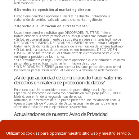
reclamaciones.
6.Derecho de oposición al marketing directo:
Usted tiene derecho a oponerse al marketing directo, incluyendo la
elaboración de perfiles realizada para dicho marketing directo.
7.Derecho a la limitación en el tratamiento:
Usted tiene derecho a solicitar que DECOPADEN FUSTERS límite el
tratamiento de sus datos personales en las siguientes circunstancias:
• Si Ud. se opone al tratamiento de sus datos en base al interés legítimo de
DECOPADEN FUSTERS, DECOPADEN FUSTERS deberá limitar cualquier
tratamiento de dichos datos a la espera de la verificación del interés legítimo.
• Si Ud. reclama que sus datos personales son incorrectos, DECOPADEN
FUSTERS debe limitar cualquier tratamiento de dichos datos hasta que se
verifique la precisión de los mismos.
• Si el tratamiento es ilegal, usted podrá oponerse a que se eliminen los datos
personales y, en su lugar, solicitar la limitación de su uso.
• Si DECOPADEN FUSTERS ya no necesita los datos personales, pero usted
los necesita para la formulación, el ejercicio o la defensa de reclamaciones.
¿Ante qué autoridad de control puedo hacer valer mis
derechos en materia de protección de datos?
En el caso que Ud. lo considere necesario puede dirigirse a la Agencia
Española de Protección de Datos con domicilio en calle Jorge Juan, 6, 28001,
Madrid, con el fin de salvaguardar sus derechos.
Asimismo, le informamos de que puede presentar una reclamación ante la
Agencia Española de Protección de Datos, especialmente cuando no haya
obtenido satisfacción en el ejercicio de sus derechos.
Actualizaciones de nuestro Aviso de Privacidad
Es posible que procedamos a actualizar nuestra Política de Privacidad. La
última versión estará siempre disponible en nuestro sitio web.
Utilizamos cookies para optimizar nuestro sitio web y nuestro servicio.
→ La Política de privacidad fue actualizado por última vez el 25 de marzo de
2020.