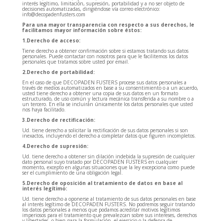
interés legítimo, limitación, supresión, portabilidad y a no ser objeto de
decisiones automatizadas, dirigiéndose vía correo electrónico:
info@decopadenfusters.com
Para una mayor transparencia con respecto a sus derechos, le
facilitamos mayor información sobre éstos:
1.Derecho de acceso:
Tiene derecho a obtener confirmación sobre si estamos tratando sus datos
personales. Puede contactar con nosotros para que le facilitemos los datos
personales que tratamos sobre usted por email.
2.Derecho de portabilidad:
En el caso de que DECOPADEN FUSTERS procese sus datos personales a
través de medios automatizados en base a su consentimiento o a un acuerdo,
usted tiene derecho a obtener una copia de sus datos en un formato
estructurado, de uso común y lectura mecánica transferida a su nombre o a
un tercero. En ella se incluirán únicamente los datos personales que usted
nos haya facilitado.
3.Derecho de rectificación:
Ud. tiene derecho a solicitar la rectificación de sus datos personales si son
inexactos, incluyendo el derecho a completar datos que figuren incompletos.
4.Derecho de supresión:
Ud. tiene derecho a obtener sin dilación indebida la supresión de cualquier
dato personal suyo tratado por DECOPADEN FUSTERS en cualquier
momento, excepto en algunas situaciones que la ley excepciona como puede
ser el cumplimiento de una obligación legal.
5.Derecho de oposición al tratamiento de datos en base al
interés legítimo:
Ud. tiene derecho a oponerse al tratamiento de sus datos personales en base
al interés legítimo de DECOPADEN FUSTERS. No podremos seguir tratando
los datos personales a menos que podamos acreditar motivos legítimos
imperiosos para el tratamiento que prevalezcan sobre sus intereses, derechos
y libertades, o bien para la formulación, el ejercicio o la defensa de