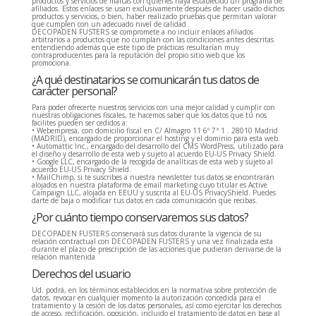
productos y servicios de marcas con quienes haya establecido un programa de
afiliados. Estos enlaces se usan exclusivamente después de hacer usado dichos
productos y servicios, o bien, haber realizado pruebas que permitan valorar
que cumplen con un adecuado nivel de calidad.
DECOPADEN FUSTERS se compromete a no incluir enlaces afiliados
arbitrarios a productos que no cumplan con las condiciones antes descritas
entendiendo además que este tipo de prácticas resultarían muy
contraproducentes para la reputación del propio sitio web que los
promociona.
¿A qué destinatarios se comunicarán tus datos de
carácter personal?
Para poder ofrecerte nuestros servicios con una mejor calidad y cumplir con
nuestras obligaciones fiscales, te hacemos saber que los datos que tú nos
facilites pueden ser cedidos a:
• Webempresa, con domicilio fiscal en C/ Almagro 11 6º 7ª 1 . 28010 Madrid
(MADRID), encargado de proporcionar el hosting y el dominio para esta web.
• Automattic Inc., encargado del desarrollo del CMS WordPress, utilizado para
el diseño y desarrollo de esta web y sujeto al acuerdo EU-US Privacy Shield.
• Google LLC, encargado de la recogida de analíticas de esta web y sujeto al
acuerdo EU-US Privacy Shield.
• MailChimp, si te suscribes a nuestra newsletter tus datos se encontrarán
alojados en nuestra plataforma de email marketing cuyo titular es Active
Campaign LLC, alojada en EEUU y suscrita al EU-US PrivacyShield. Puedes
darte de baja o modificar tus datos en cada comunicación que recibas.
¿Por cuánto tiempo conservaremos sus datos?
DECOPADEN FUSTERS conservará sus datos durante la vigencia de su
relación contractual con DECOPADEN FUSTERS y una vez finalizada esta
durante el plazo de prescripción de las acciones que pudieran derivarse de la
relación mantenida
Derechos del usuario
Ud. podrá, en los términos establecidos en la normativa sobre protección de
datos, revocar en cualquier momento la autorización concedida para el
tratamiento y la cesión de los datos personales, así como ejercitar los derechos
de acceso, rectificación, oposición, incluido el tratamiento de datos en base al