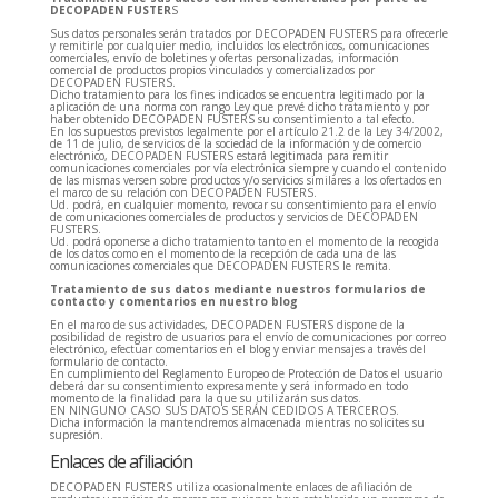
DECOPADEN FUSTER
S
Sus datos personales serán tratados por DECOPADEN FUSTERS para ofrecerle
y remitirle por cualquier medio, incluidos los electrónicos, comunicaciones
comerciales, envío de boletines y ofertas personalizadas, información
comercial de productos propios vinculados y comercializados por
DECOPADEN FUSTERS.
Dicho tratamiento para los fines indicados se encuentra legitimado por la
aplicación de una norma con rango Ley que prevé dicho tratamiento y por
haber obtenido DECOPADEN FUSTERS su consentimiento a tal efecto.
En los supuestos previstos legalmente por el artículo 21.2 de la Ley 34/2002,
de 11 de julio, de servicios de la sociedad de la información y de comercio
electrónico, DECOPADEN FUSTERS estará legitimada para remitir
comunicaciones comerciales por vía electrónica siempre y cuando el contenido
de las mismas versen sobre productos y/o servicios similares a los ofertados en
el marco de su relación con DECOPADEN FUSTERS.
Ud. podrá, en cualquier momento, revocar su consentimiento para el envío
de comunicaciones comerciales de productos y servicios de DECOPADEN
FUSTERS.
Ud. podrá oponerse a dicho tratamiento tanto en el momento de la recogida
de los datos como en el momento de la recepción de cada una de las
comunicaciones comerciales que DECOPADEN FUSTERS le remita.
Tratamiento de sus datos mediante nuestros formularios de
contacto y comentarios en nuestro blog
En el marco de sus actividades, DECOPADEN FUSTERS dispone de la
posibilidad de registro de usuarios para el envío de comunicaciones por correo
electrónico, efectuar comentarios en el blog y enviar mensajes a través del
formulario de contacto.
En cumplimiento del Reglamento Europeo de Protección de Datos el usuario
deberá dar su consentimiento expresamente y será informado en todo
momento de la finalidad para la que su utilizarán sus datos.
EN NINGUNO CASO SUS DATOS SERÁN CEDIDOS A TERCEROS.
Dicha información la mantendremos almacenada mientras no solicites su
supresión.
Enlaces de afiliación
DECOPADEN FUSTERS utiliza ocasionalmente enlaces de afiliación de