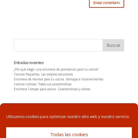
Entradas recientes
¿Por qué elegir una encimera de porcelánico para tu cocina?
Cocinas Pequeñas. Las mejores soluciones
Encimera de mármol para tu cocina. Ventajas e Inconvenientes
Cocinas rústicas: Todas sus características
Encimera Compac para cocina: Características y colores
Utilizamos cookies para optimizar nuestro sitio web y nuestro servicio.
Inicio
Aviso legal
Política de privacidad
Todas las cookies
Política de cookies
Contacto