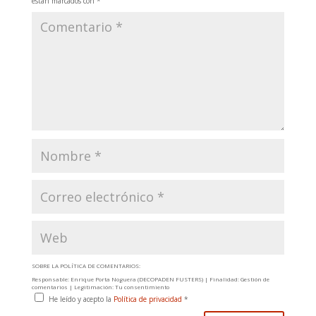
están marcados con
*
SOBRE LA POLÍTICA DE COMENTARIOS:
Responsable: Enrique Porta Noguera (DECOPADEN FUSTERS) | Finalidad: Gestión de
comentarios | Legitimación: Tu consentimiento
He leído y acepto la
Política de privacidad
*