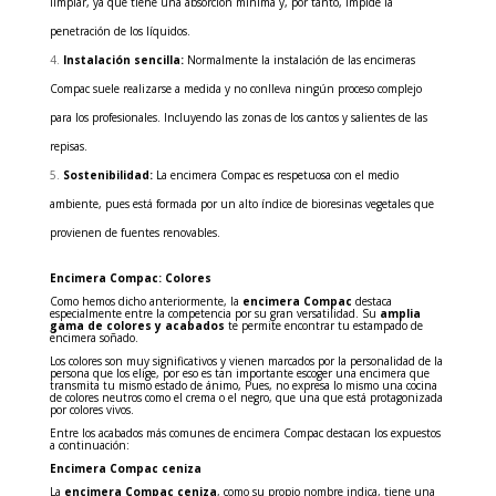
limpiar, ya que
tiene una absorción mínima y, por tanto, impide la
penetración de los líquidos.
Instalación sencilla:
Normalmente la instalación de las encimeras
Compac suele realizarse a medida y no conlleva ningún proceso complejo
para los profesionales. Incluyendo las zonas de los cantos y salientes de las
repisas.
Sostenibilidad:
La encimera Compac es respetuosa con el medio
ambiente, pues está formada por un alto índice de bioresinas vegetales que
provienen de fuentes renovables.
Encimera Compac: Colores
Como hemos dicho anteriormente, la
encimera Compac
destaca
especialmente entre la competencia por su gran versatilidad. Su
amplia
gama de colores y acabados
te permite encontrar tu estampado de
encimera soñado.
Los colores son muy significativos y vienen marcados por la personalidad de la
persona que los elige, por eso es tan importante escoger una encimera que
transmita tu mismo estado de ánimo, Pues, no expresa lo mismo una cocina
de colores neutros como el crema o el negro, que una que está protagonizada
por colores vivos.
Entre los acabados más comunes de encimera Compac destacan los expuestos
a continuación:
Encimera Compac ceniza
La
encimera Compac ceniza
, como su propio nombre indica, tiene una