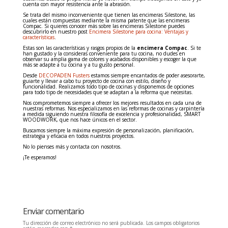
cuenta con mayor resistencia ante la abrasión.
Se trata del mismo inconveniente que tienen las encimeras Silestone, las
cuales están compuestas mediante la misma patente que las encimeras
Compac. Si quieres conocer más sobre las encimeras Silestone puedes
descubrirlo en nuestro post
Encimera Silestone para cocina: Ventajas y
características
.
Estas son las características y rasgos propios de la
encimera Compac
. Si te
han gustado y la consideras conveniente para tu cocina, no dudes en
observar su amplia gama de colores y acabados disponibles y escoger la que
más se adapte a tu cocina y a tu gusto personal.
Desde
DECOPADEN Fusters
estamos siempre encantados de poder asesorarte,
guiarte y llevar a cabo tu proyecto de cocina con estilo, diseño y
funcionalidad. Realizamos todo tipo de cocinas y disponemos de opciones
para todo tipo de necesidades que se adaptan a la reforma que necesitas.
Nos comprometemos siempre a ofrecer los mejores resultados en cada una de
nuestras reformas. Nos especializamos en las reformas de cocinas y carpintería
a medida siguiendo nuestra filosofía de excelencia y profesionalidad, SMART
WOODWORK, que nos hace únicos en el sector.
Buscamos siempre la máxima expresión de personalización, planificación,
estrategia y eficacia en todos nuestros proyectos.
No lo pienses más y contacta con nosotros.
¡Te esperamos!
Enviar comentario
Tu dirección de correo electrónico no será publicada.
Los campos obligatorios