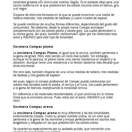
tonalidad grisácea con diminutas motitas negras. Es el acabado ideal para una
cocina moderna en la que predominen los colores neutros como el blanco, gris
o el negro.
Dispone de distintos formatos en la que se puede encontrar una media de
tablero estándar, tres medidas de baldosas y cuatro niveles de espesor.
Se puede combinar de muchas formas diferentes, dependiendo del gusto del
consumidor. No obstante, desde la propia marca Compac aconsejan
complementarlo con los colores plomo y smoke grey. Los cuales pertenecen a
la misma gama. Así pues, también recomiendan optar por los materiales teca,
acero y RAL9003 para este tipo de tonalidad.
Encimera Compac plomo
La
encimera Compac Plomo
, al igual que la ceniza, también pertenece a
la gama de grises. Pero, este siendo un tono más subido. Sin embargo,
aunque no lo parezca, el plomo tiene una menor resistencia al impacto y la
abrasión. Aunque tiene una resistencia a la flexión bastante más elevada que
otras encimeras.
Por otro lado, también dispone de una única medida de tablero, tres medidas
de baldosa y tres grados de espesor.
Así pues, según el consejo profesional de Compac puede combinarse con
colores más variados como el alaska, el ceniza y el luna. Los cuales pertenecen
a la gama de blancos, exceptuando la tonalidad ceniza.
En referencia a los materiales recomendados, sí que continúa en la misma
línea que la encimera ceniza. Pues, estos son el acero, RAL9003 y el roble
claro.
Encimera Compac arena
La
encimera Compac arena
es muy diferente a las dos tonalidades
anteriormente citadas. Como su propio nombre indica, es un color que
pertenece a la gama de los marrones y encaja perfectamente en cocinas más
acogedoras y relajadas en las que predominen los colores crema.
Se caracteriza especialmente por su acabado pulido, que transmite una