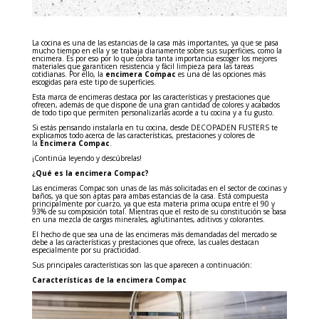
La cocina es una de las estancias de la casa más importantes, ya que se pasa
mucho tiempo en ella y se trabaja diariamente sobre sus superficies, como la
encimera. Es por eso por lo que cobra tanta importancia escoger los mejores
materiales que garanticen resistencia y fácil limpieza para las tareas
cotidianas. Por ello, la
encimera Compac
es una de las opciones más
escogidas para este tipo de superficies.
Esta marca de encimeras destaca por las características y prestaciones que
ofrecen, además de que dispone de una gran cantidad de colores y acabados
de todo tipo que permiten personalizarlas acorde a tu cocina y a tu gusto.
Si estás pensando instalarla en tu cocina, desde DECOPADEN FUSTERS te
explicamos todo acerca de las características, prestaciones y colores de
la
Encimera Compac
.
¡Continúa leyendo y descúbrelas!
¿Qué es la encimera Compac?
Las encimeras Compac son unas de las más solicitadas en el sector de cocinas y
baños, ya que son aptas para ambas estancias de la casa. Está compuesta
principalmente por cuarzo, ya que esta materia prima ocupa entre el 90 y
93% de su composición total. Mientras que el resto de su constitución se basa
en una mezcla de cargas minerales, aglutinantes, aditivos y colorantes.
El hecho de que sea una de las encimeras más demandadas del mercado se
debe a las características y prestaciones que ofrece, las cuales destacan
especialmente por su practicidad.
Sus principales características son las que aparecen a continuación:
Características de la encimera Compac