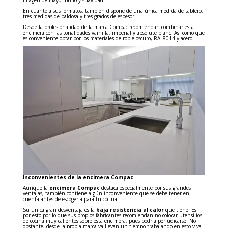
imagen de mayor brillo y suavidad.
En cuanto a sus formatos, también dispone de una única medida de tablero,
tres medidas de baldosa y tres grados de espesor.
Desde la profesionalidad de la marca Compac recomiendan combinar esta
encimera con las tonalidades vainilla, imperial y absolute blanc. Así como que
es conveniente optar por los materiales de roble oscuro, RAL8014 y acero.
Inconvenientes de la encimera Compac
Aunque la
encimera Compac
destaca especialmente por sus grandes
ventajas, también contiene algún inconveniente que se debe tener en
cuenta antes de escogerla para tu cocina.
Su única gran desventaja es la
baja resistencia al calor
que tiene. Es
por esto por lo que sus propios fabricantes recomiendan no colocar utensilios
de cocina muy calientes sobre esta encimera, pues podría perjudicarse. No
obstante, desde la propia marca ya llevan un tiempo trabajando en esto y ya