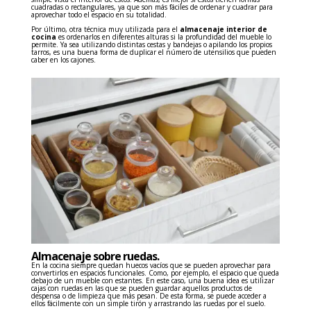
cuadradas o rectangulares, ya que son más fáciles de ordenar y cuadrar para
aprovechar todo el espacio en su totalidad.
Por último, otra técnica muy utilizada para el
almacenaje interior de
cocina
es ordenarlos en diferentes alturas si la profundidad del mueble lo
permite. Ya sea utilizando distintas cestas y bandejas o apilando los propios
tarros, es una buena forma de duplicar el número de utensilios que pueden
caber en los cajones.
Almacenaje sobre
ruedas.
En la cocina siempre quedan huecos vacíos que se pueden aprovechar para
convertirlos en espacios funcionales. Como, por ejemplo, el espacio que queda
debajo de un mueble con estantes. En este caso, una buena idea es utilizar
cajas con ruedas en las que se pueden guardar aquellos productos de
despensa o de limpieza que más pesan. De esta forma, se puede acceder a
ellos fácilmente con un simple tirón y arrastrando las ruedas por el suelo.