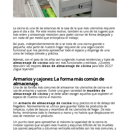
La cocina es una de las estancias de la casa de la que más utensilios requiere
para el día a día. Por este mismo motivo, también es uno de los lugares que
más orden y almacenaje necesitan para poder cocinar de forma despejada y
sin nada de por medio que entorpezca el trabajo.
Así pues, independientemente de si se trata de una cocina grande o
pequeña, esta parte de nuestro hogar requiere de una organización
funcional que nos permita aprovechar todo el espacio y disponga de una
zona de trabajo cómoda y práctica.
Además, con el paso de los años van surgiendo nuevas tendencias y tipos de
almacenaje de cocina
cada vez más funcionales y estilosos. ¿Quieres
descubrir las mejores
ideas de almacenaje de cocina
para este 2022?
¡Sigue leyendo!
Armarios y cajones: La forma más común de
almacenaje.
Una de las formas más comunes de almacenar los utensilios de cocina es el
uso de armarios y cajones. Existe una gran variedad de
muebles de
almacenaje de cocina
y se debe saber escoger aquellos que exploten el
espacio de nuestra cocina al máximo.
Un
armario de almacenaje de cocina
muy práctico es el de debajo del
fregadero. Normalmente se utiliza para guardar todos los productos de
limpieza, cubos de basura y recambios de los utensilios de fregar. De esta
forma, tendríamos todo lo necesario a mano y no habría que desplazarse en
caso de necesitar un producto.
Un punto clave para aprovechar al máximo la capacidad de la cocina es
instalar cajones que ocupen esos huecos y esquinas difíciles de los muebles.
Los cajones pequeños y columnas verticales extraíbles son los más comunes, y