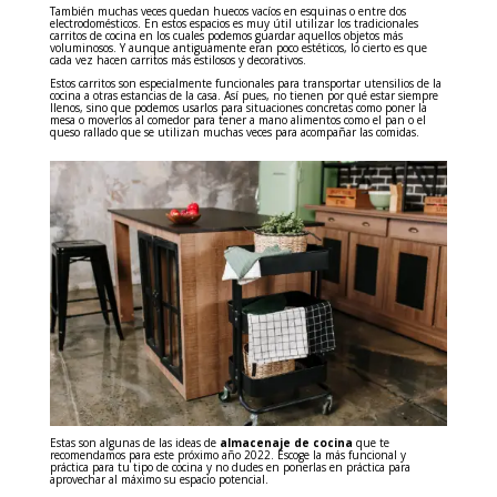
También muchas veces quedan huecos vacíos en esquinas o entre dos
electrodomésticos. En estos espacios es muy útil utilizar los tradicionales
carritos de cocina en los cuales podemos guardar aquellos objetos más
voluminosos. Y aunque antiguamente eran poco estéticos, lo cierto es que
cada vez hacen carritos más estilosos y decorativos.
Estos carritos son especialmente funcionales para transportar utensilios de la
cocina a otras estancias de la casa. Así pues, no tienen por qué estar siempre
llenos, sino que podemos usarlos para situaciones concretas como poner la
mesa o moverlos al comedor para tener a mano alimentos como el pan o el
queso rallado que se utilizan muchas veces para acompañar las comidas.
Estas son algunas de las ideas de
almacenaje de cocina
que te
recomendamos para este próximo año 2022. Escoge la más funcional y
práctica para tu tipo de cocina y no dudes en ponerlas en práctica para
aprovechar al máximo su espacio potencial.