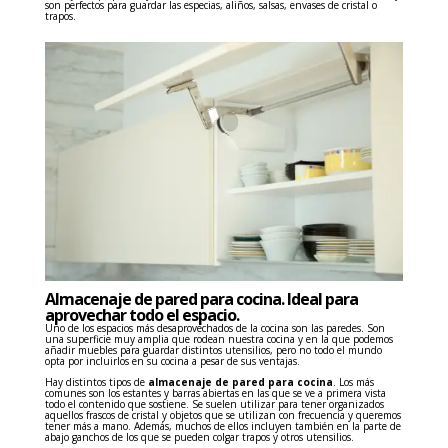
son perfectos para guardar las especias, aliños, salsas, envases de cristal o
trapos.
Almacenaje de pared para cocina. Ideal para
aprovechar todo el espacio.
Uno de los espacios más desaprovechados de la cocina son las paredes. Son
una superficie muy amplia que rodean nuestra cocina y en la que podemos
añadir muebles para guardar distintos utensilios, pero no todo el mundo
opta por incluirlos en su cocina a pesar de sus ventajas.
Hay distintos tipos de
almacenaje de pared para cocina
. Los más
comunes son los estantes y barras abiertas en las que se ve a primera vista
todo el contenido que sostiene. Se suelen utilizar para tener organizados
aquellos frascos de cristal y objetos que se utilizan con frecuencia y queremos
tener más a mano. Además, muchos de ellos incluyen también en la parte de
abajo ganchos de los que se pueden colgar trapos y otros utensilios.