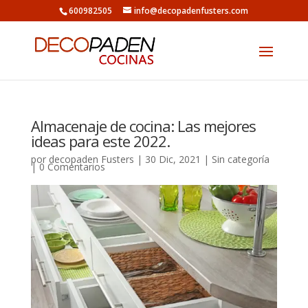
600982505
info@decopadenfusters.com
Almacenaje de cocina: Las mejores
ideas para este 2022.
por
decopaden Fusters
|
30 Dic, 2021
|
Sin categoría
|
0 Comentarios