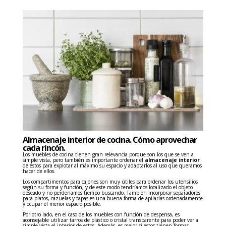
Almacenaje interior de cocina. Cómo aprovechar
cada rincón.
Los muebles de cocina tienen gran relevancia porque son los que se ven a
simple vista, pero también es importante ordenar el
almacenaje interior
de estos para explotar al máximo su espacio y adaptarlos al uso que queramos
hacer de ellos.
Los compartimentos para cajones son muy útiles para ordenar los utensilios
según su forma y función, y de este modo tendríamos localizado el objeto
deseado y no perderíamos tiempo buscando. También incorporar separadores
para platos, cazuelas y tapas es una buena forma de apilarlas ordenadamente
y ocupar el menor espacio posible.
Por otro lado, en el caso de los muebles con función de despensa, es
aconsejable utilizar tarros de plástico o cristal transparente para poder ver a
simple vista el interior de estos. Además, es mejor si estos tienen formas