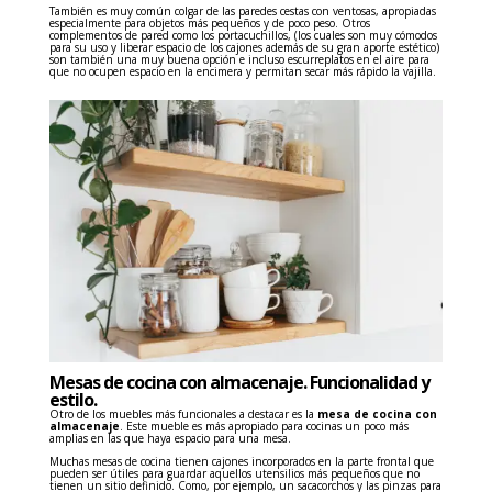
También es muy común colgar de las paredes cestas con ventosas, apropiadas
especialmente para objetos más pequeños y de poco peso. Otros
complementos de pared como los portacuchillos, (los cuales son muy cómodos
para su uso y liberar espacio de los cajones además de su gran aporte estético)
son también una muy buena opción e incluso escurreplatos en el aire para
que no ocupen espacio en la encimera y permitan secar más rápido la vajilla.
Mesas de cocina con almacenaje. Funcionalidad y
estilo.
Otro de los muebles más funcionales a destacar es la
mesa de cocina con
almacenaje
. Este mueble es más apropiado para cocinas un poco más
amplias en las que haya espacio para una mesa.
Muchas mesas de cocina tienen cajones incorporados en la parte frontal que
pueden ser útiles para guardar aquellos
utensilios más pequeños que no
tienen un sitio definido. Como, por ejemplo, un sacacorchos y las pinzas para