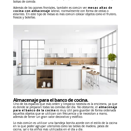
bolsas de comida.
Además de los cajones frontales, también es común ver
mesas altas de
cocina con almacenaje
lateral, normalmente con forma de cestas o
estantes. En este tipo de mesas es más común colocar objetos como el frutero,
frascos y botellas.
Almacenaje para el banco de cocina.
Uno de los espacios que más orden y limpieza necesita es la encimera, ya que
es donde se preparan todas las comidas del día. No obstante, el
almacenaje
para el banco de la cocina
es muy útil para guardar de forma ordenada
aquellos objetos que se utilizan con frecuencia y se necesitan a mano,
además de tener un gran valor decorativo y estético.
Lo más común es utilizar una bandeja bonita acorde con el estilo de la cocina
en la que poder agrupar utensilios como las tablas de madera, pesos de
cocina, sal o los aliños más utilizados en el día a día.