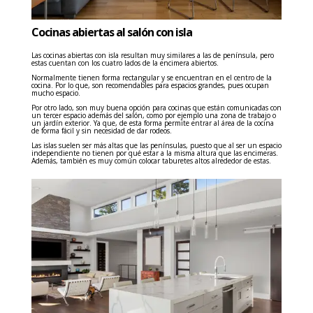
Cocinas abiertas al salón con isla
Las cocinas abiertas con isla resultan muy similares a las de península, pero
estas cuentan con los cuatro lados de la encimera abiertos.
Normalmente tienen forma rectangular y se encuentran en el centro de la
cocina. Por lo que, son recomendables para espacios grandes, pues ocupan
mucho espacio.
Por otro lado, son muy buena opción para cocinas que están comunicadas con
un tercer espacio además del salón, como por ejemplo una zona de trabajo o
un jardín exterior. Ya que, de esta forma permite entrar al área de la cocina
de forma fácil y sin necesidad de dar rodeos.
Las islas suelen ser más altas que las penínsulas, puesto que al ser un espacio
independiente no tienen por qué estar a la misma altura que las encimeras.
Además, también es muy común colocar taburetes altos alrededor de estas.