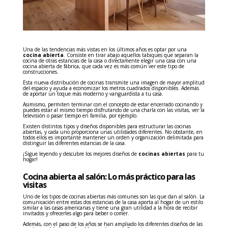
Una de las tendencias más vistas en los últimos años es optar por una
cocina abierta
. Consiste en tirar abajo aquellos tabiques que separan la
cocina de otras estancias de la casa o directamente elegir una casa con una
cocina abierta de fábrica, que cada vez es más común ver este tipo de
construcciones.
Esta nueva distribución de cocinas transmite una imagen de mayor amplitud
del espacio y ayuda a economizar los metros cuadrados disponibles. Además
de aportar un toque más moderno y vanguardista a tu casa.
Asimismo, permiten terminar con el concepto de estar encerrado cocinando y
puedes estar al mismo tiempo disfrutando de una charla con las visitas, ver la
televisión o pasar tiempo en familia, por ejemplo.
Existen distintos tipos y diseños disponibles para estructurar las cocinas
abiertas, y cada uno proporciona unas utilidades diferentes. No obstante, en
todos ellos es importante mantener un orden y organización delimitada para
distinguir las diferentes estancias de la casa.
¡Sigue leyendo y descubre los mejores diseños de
cocinas abiertas
para tu
hogar!
Cocina abierta al salón: Lo más práctico para las
visitas
Uno de los tipos de cocinas abiertas más comunes son las que dan al salón. La
comunicación entre estas dos estancias de la casa aporta al hogar de un estilo
similar a las casas americanas y tiene una gran utilidad a la hora de recibir
invitados y ofrecerles algo para beber o comer.
Además, con el paso de los años se han ampliado los diferentes diseños de las