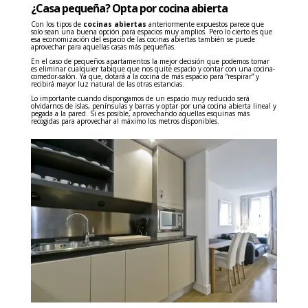
¿Casa pequeña? Opta por cocina abierta
Con los tipos de
cocinas abiertas
anteriormente expuestos parece que
solo sean una buena opción para espacios muy amplios. Pero lo cierto es que
esa economización del espacio de las cocinas abiertas también se puede
aprovechar para aquellas casas más pequeñas.
En el caso de pequeños apartamentos la mejor decisión que podemos tomar
es eliminar cualquier tabique que nos quite espacio y contar con una cocina-
comedor-salón. Ya que, dotará a la cocina de más espacio para “respirar” y
recibirá mayor luz natural de las otras estancias.
Lo importante cuando dispongamos de un espacio muy reducido será
olvidarnos de islas, penínsulas y barras y optar por una cocina abierta lineal y
pegada a la pared. Si es posible, aprovechando aquellas esquinas más
recogidas para aprovechar al máximo los metros disponibles.