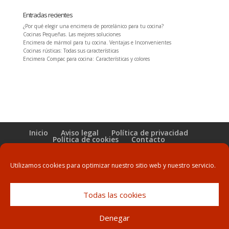
Entradas recientes
¿Por qué elegir una encimera de porcelánico para tu cocina?
Cocinas Pequeñas. Las mejores soluciones
Encimera de mármol para tu cocina. Ventajas e Inconvenientes
Cocinas rústicas: Todas sus características
Encimera Compac para cocina: Características y colores
Inicio
Aviso legal
Política de privacidad
Política de cookies
Contacto
Utilizamos cookies para optimizar nuestro sitio web y nuestro servicio.
Decopaden Fusters 2020 | Design by
M4B, Soluciones
Todas las cookies
Denegar