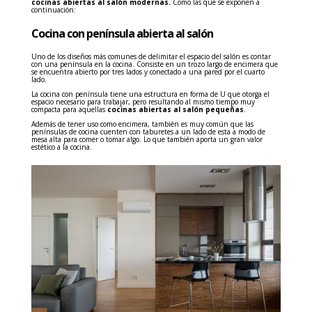
cocinas abiertas al salón modernas.
Como las que se exponen a
continuación:
Cocina con península abierta al salón
Uno de los diseños más comunes de delimitar el espacio del salón es contar
con una península en la cocina. Consiste en un trozo largo de encimera que
se encuentra abierto por tres lados y conectado a una pared por el cuarto
lado.
La cocina con península tiene una estructura en forma de U que otorga el
espacio necesario para trabajar, pero resultando al mismo tiempo muy
compacta para aquellas
cocinas abiertas al salón pequeñas
.
Además de tener uso como encimera, también es muy común que las
penínsulas de cocina cuenten con taburetes a un lado de esta a modo de
mesa alta para comer o tomar algo. Lo que también aporta un gran valor
estético a la cocina.