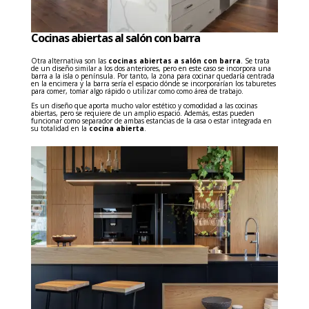
Cocinas abiertas al salón con barra
Otra alternativa son las
cocinas abiertas a salón con barra
. Se trata
de un diseño similar a los dos anteriores, pero en este caso se incorpora una
barra a la isla o península. Por tanto, la zona para cocinar quedaría centrada
en la encimera y la barra sería el espacio dónde se incorporarían los taburetes
para comer, tomar algo rápido o utilizar como como área de trabajo.
Es un diseño que aporta mucho valor estético y comodidad a las cocinas
abiertas, pero se requiere de un amplio espacio. Además, estas pueden
funcionar como separador de ambas estancias de la casa o estar integrada en
su totalidad en la
cocina abierta
.