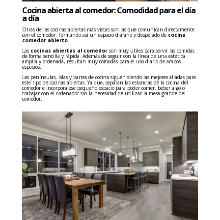
Cocina abierta al comedor: Comodidad para el día
a día
Otras de las cocinas abiertas más vistas son las que comunican directamente
con el comedor. Formando así un espacio diáfano y despejado de
cocina
comedor abierto
.
Las
cocinas abiertas al comedor
son muy útiles para servir las comidas
de forma sencilla y rápida. Además de seguir con la línea de una estética
amplia y ordenada, resultan muy cómodas para el uso diario de ambos
espacios.
Las penínsulas, islas y barras de cocina siguen siendo las mejores aliadas para
este tipo de cocinas abiertas. Ya que, separan las estancias de la cocina del
comedor e incorpora ese pequeño espacio para poder comer, beber algo o
trabajar con el ordenador sin la necesidad de utilizar la mesa grande del
comedor.