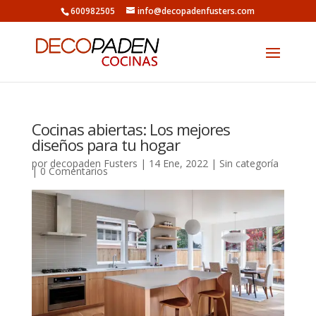
600982505
info@decopadenfusters.com
Cocinas abiertas: Los mejores
diseños para tu hogar
por
decopaden Fusters
|
14 Ene, 2022
|
Sin categoría
|
0 Comentarios