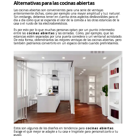
Alternativas para las cocinas abiertas
Las cocinas abiertas son convenientes para una serie de ventajas
anteriormente dichas, como por ejemplo una mayor amplitud y luz natural.
Sin embargo, debemos tener en cuenta otros aspectos desfavorables para el
día a día como que se expanda el olor de la comida a las otras estancias de la
casa o el ruido de los electrodomésticos.
Es por esto por lo que muchas personas optan por un punto intermedio
entre las
cocinas abiertas
y las cerradas. Como, por ejemplo, que las
estancias estén separadas por una puerta corredera o un ventanal acristalado.
De esta forma, obtendríamos las mejores ventajas de las cocinas abiertas, pero
también podríamos convertirlo en un espacio cerrado cuando prefiriésemos.
Estos son algunos de los diseños en tendencia para
cocinas abiertas
.
Escoge el que mejor se adapte a tu casa e Inspírate para personalizarlo a tu
gusto.